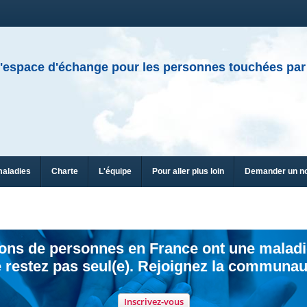
'espace d'échange pour les personnes touchées par
maladies
Charte
L'équipe
Pour aller plus loin
Demander un n
ions de personnes en France ont une maladi
 restez pas seul(e). Rejoignez la communau
Inscrivez-vous