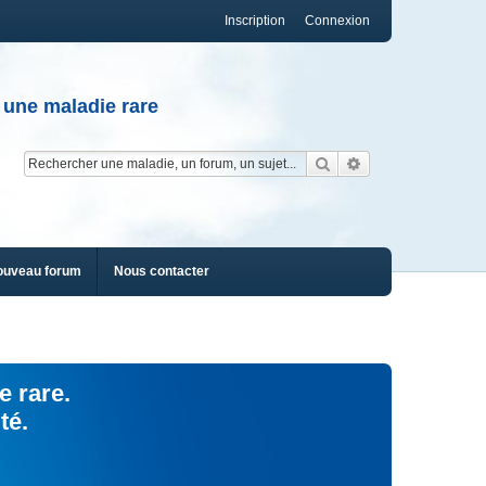
Inscription
Connexion
 une maladie rare
Rechercher
Recherche av
ouveau forum
Nous contacter
e rare.
té.