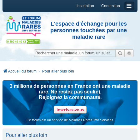
Inscription
Connexion
L'espace d'échange pour les
personnes touchées par une
maladie rare
Reche
Re
Accueil du forum
Pour aller plus loin
3 millions de personnes en France ont une maladie
rare. Ne restez pas seul(e).
Rejoignez la communauté.
Inscrivez-vous
Ce forum est un service de Maladies Rares Info Services
Pour aller plus loin