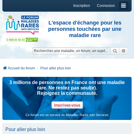
Inscription
Connexion
L'espace d'échange pour les
personnes touchées par une
maladie rare
Reche
Re
Accueil du forum
Pour aller plus loin
3 millions de personnes en France ont une maladie
rare. Ne restez pas seul(e).
Rejoignez la communauté.
Inscrivez-vous
Ce forum est un service de Maladies Rares Info Services
Pour aller plus loin