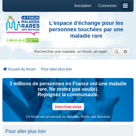
Inscription
Connexion
L'espace d'échange pour les
personnes touchées par une
maladie rare
Reche
Re
Accueil du forum
Pour aller plus loin
3 millions de personnes en France ont une maladie
rare. Ne restez pas seul(e).
Rejoignez la communauté.
Inscrivez-vous
Ce forum est un service de Maladies Rares Info Services
Pour aller plus loin