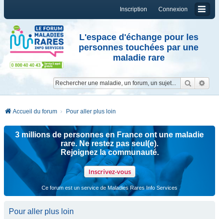
Inscription
Connexion
L'espace d'échange pour les
personnes touchées par une
maladie rare
Reche
Re
Accueil du forum
Pour aller plus loin
3 millions de personnes en France ont une maladie
rare. Ne restez pas seul(e).
Rejoignez la communauté.
Inscrivez-vous
Ce forum est un service de Maladies Rares Info Services
Pour aller plus loin