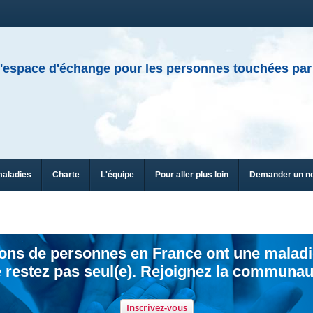
'espace d'échange pour les personnes touchées par
maladies
Charte
L'équipe
Pour aller plus loin
Demander un n
ions de personnes en France ont une maladi
 restez pas seul(e). Rejoignez la communau
Inscrivez-vous