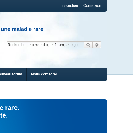
Inscription
Connexion
 une maladie rare
Rechercher
Recherche av
ouveau forum
Nous contacter
e rare.
té.