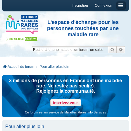
Inscription
Connexion
L'espace d'échange pour les
personnes touchées par une
maladie rare
Reche
Re
Accueil du forum
Pour aller plus loin
3 millions de personnes en France ont une maladie
rare. Ne restez pas seul(e).
Rejoignez la communauté.
Inscrivez-vous
Ce forum est un service de Maladies Rares Info Services
Pour aller plus loin