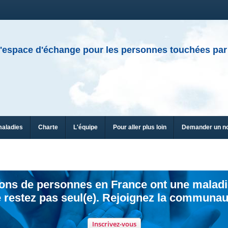
'espace d'échange pour les personnes touchées par
maladies
Charte
L'équipe
Pour aller plus loin
Demander un n
ions de personnes en France ont une maladi
 restez pas seul(e). Rejoignez la communau
Inscrivez-vous