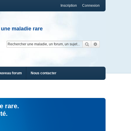
Inscription
Connexion
 une maladie rare
Rechercher
Recherche av
ouveau forum
Nous contacter
e rare.
té.