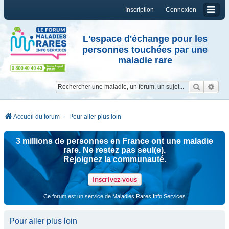
Inscription
Connexion
L'espace d'échange pour les
personnes touchées par une
maladie rare
Reche
Re
Accueil du forum
Pour aller plus loin
3 millions de personnes en France ont une maladie
rare. Ne restez pas seul(e).
Rejoignez la communauté.
Inscrivez-vous
Ce forum est un service de Maladies Rares Info Services
Pour aller plus loin