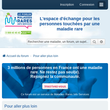
Inscription
Connexion
L'espace d'échange pour les
personnes touchées par une
maladie rare
Reche
Re
Accueil du forum
Pour aller plus loin
3 millions de personnes en France ont une maladie
rare. Ne restez pas seul(e).
Rejoignez la communauté.
Inscrivez-vous
Ce forum est un service de Maladies Rares Info Services
Pour aller plus loin