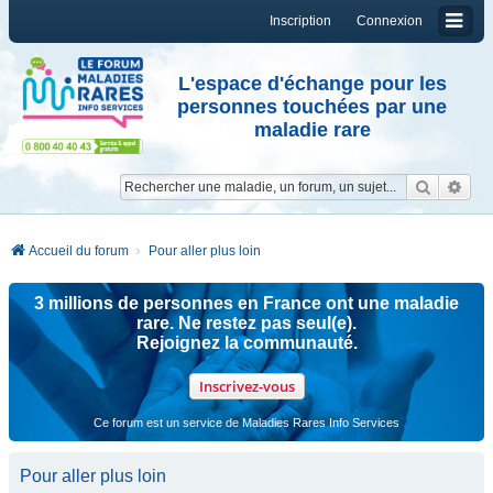
Inscription
Connexion
L'espace d'échange pour les
personnes touchées par une
maladie rare
Reche
Re
Accueil du forum
Pour aller plus loin
3 millions de personnes en France ont une maladie
rare. Ne restez pas seul(e).
Rejoignez la communauté.
Inscrivez-vous
Ce forum est un service de Maladies Rares Info Services
Pour aller plus loin