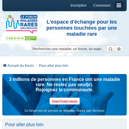
Inscription
Connexion
L'espace d'échange pour les
personnes touchées par une
maladie rare
Reche
Re
Accueil du forum
Pour aller plus loin
3 millions de personnes en France ont une maladie
rare. Ne restez pas seul(e).
Rejoignez la communauté.
Inscrivez-vous
Ce forum est un service de Maladies Rares Info Services
Pour aller plus loin