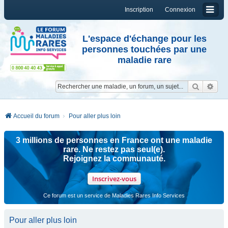
Inscription
Connexion
L'espace d'échange pour les
personnes touchées par une
maladie rare
Reche
Re
Accueil du forum
Pour aller plus loin
3 millions de personnes en France ont une maladie
rare. Ne restez pas seul(e).
Rejoignez la communauté.
Inscrivez-vous
Ce forum est un service de Maladies Rares Info Services
Pour aller plus loin