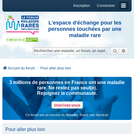
Inscription
Connexion
L'espace d'échange pour les
personnes touchées par une
maladie rare
Reche
Re
Accueil du forum
Pour aller plus loin
3 millions de personnes en France ont une maladie
rare. Ne restez pas seul(e).
Rejoignez la communauté.
Inscrivez-vous
Ce forum est un service de Maladies Rares Info Services
Pour aller plus loin