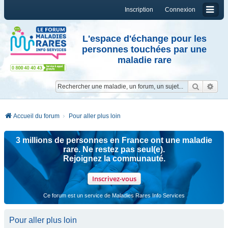
Inscription
Connexion
L'espace d'échange pour les
personnes touchées par une
maladie rare
Reche
Re
Accueil du forum
Pour aller plus loin
3 millions de personnes en France ont une maladie
rare. Ne restez pas seul(e).
Rejoignez la communauté.
Inscrivez-vous
Ce forum est un service de Maladies Rares Info Services
Pour aller plus loin