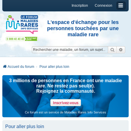
Inscription
Connexion
L'espace d'échange pour les
personnes touchées par une
maladie rare
Reche
Re
Accueil du forum
Pour aller plus loin
3 millions de personnes en France ont une maladie
rare. Ne restez pas seul(e).
Rejoignez la communauté.
Inscrivez-vous
Ce forum est un service de Maladies Rares Info Services
Pour aller plus loin