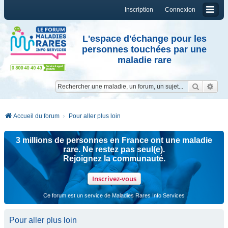
Inscription
Connexion
L'espace d'échange pour les
personnes touchées par une
maladie rare
Reche
Re
Accueil du forum
Pour aller plus loin
3 millions de personnes en France ont une maladie
rare. Ne restez pas seul(e).
Rejoignez la communauté.
Inscrivez-vous
Ce forum est un service de Maladies Rares Info Services
Pour aller plus loin