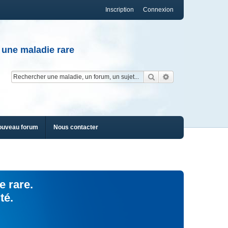
Inscription
Connexion
 une maladie rare
Rechercher
Recherche av
ouveau forum
Nous contacter
e rare.
té.