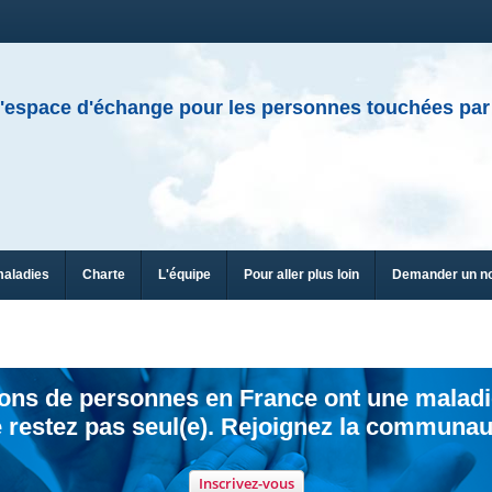
'espace d'échange pour les personnes touchées par
maladies
Charte
L'équipe
Pour aller plus loin
Demander un n
ions de personnes en France ont une maladi
 restez pas seul(e). Rejoignez la communau
Inscrivez-vous