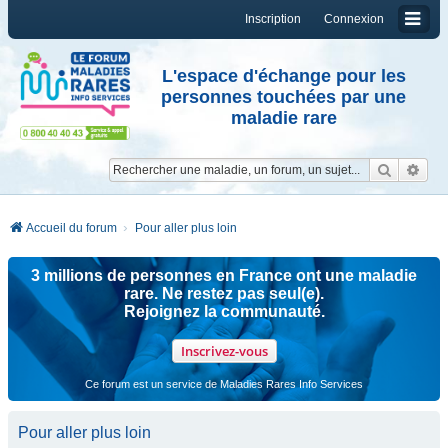
Inscription
Connexion
L'espace d'échange pour les
personnes touchées par une
maladie rare
Reche
Re
Accueil du forum
Pour aller plus loin
3 millions de personnes en France ont une maladie
rare. Ne restez pas seul(e).
Rejoignez la communauté.
Inscrivez-vous
Ce forum est un service de Maladies Rares Info Services
Pour aller plus loin