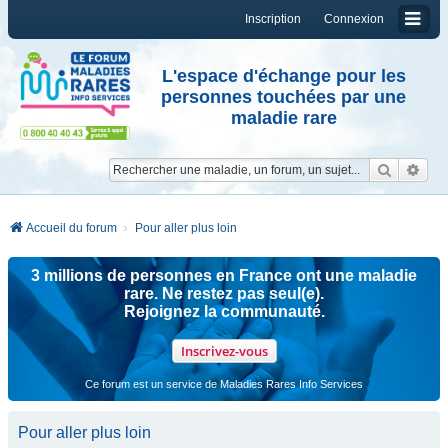
Inscription
Connexion
L'espace d'échange pour les
personnes touchées par une
maladie rare
Reche
Re
Accueil du forum
Pour aller plus loin
3 millions de personnes en France ont une maladie
rare. Ne restez pas seul(e).
Rejoignez la communauté.
Inscrivez-vous
Ce forum est un service de Maladies Rares Info Services
Pour aller plus loin