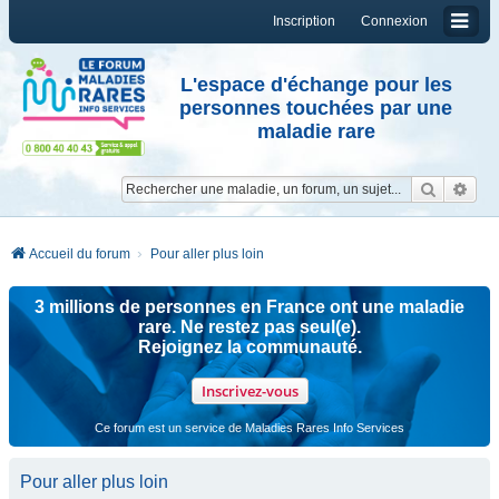
Inscription
Connexion
L'espace d'échange pour les
personnes touchées par une
maladie rare
Reche
Re
Accueil du forum
Pour aller plus loin
3 millions de personnes en France ont une maladie
rare. Ne restez pas seul(e).
Rejoignez la communauté.
Inscrivez-vous
Ce forum est un service de Maladies Rares Info Services
Pour aller plus loin