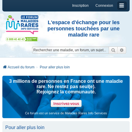
Inscription
Connexion
L'espace d'échange pour les
personnes touchées par une
maladie rare
Reche
Re
Accueil du forum
Pour aller plus loin
3 millions de personnes en France ont une maladie
rare. Ne restez pas seul(e).
Rejoignez la communauté.
Inscrivez-vous
Ce forum est un service de Maladies Rares Info Services
Pour aller plus loin