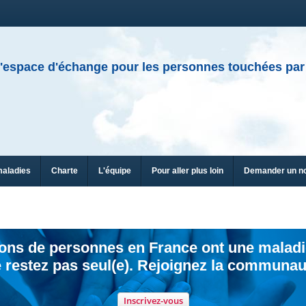
'espace d'échange pour les personnes touchées par
maladies
Charte
L'équipe
Pour aller plus loin
Demander un n
ions de personnes en France ont une maladi
 restez pas seul(e). Rejoignez la communau
Inscrivez-vous