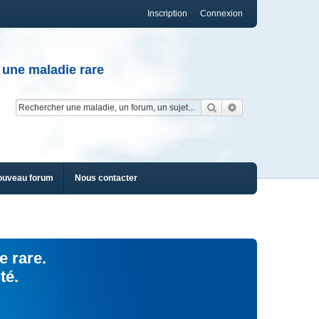
Inscription
Connexion
 une maladie rare
Rechercher
Recherche av
ouveau forum
Nous contacter
e rare.
té.