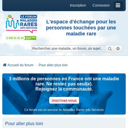
Inscription
Connexion
L'espace d'échange pour les
personnes touchées par une
maladie rare
Reche
Re
Accueil du forum
Pour aller plus loin
3 millions de personnes en France ont une maladie
rare. Ne restez pas seul(e).
Rejoignez la communauté.
Inscrivez-vous
Ce forum est un service de Maladies Rares Info Services
Pour aller plus loin