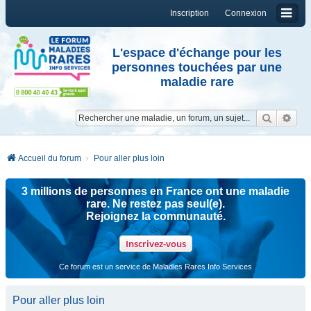
Inscription
Connexion
L'espace d'échange pour les
personnes touchées par une
maladie rare
Reche
Re
Accueil du forum
Pour aller plus loin
3 millions de personnes en France ont une maladie
rare. Ne restez pas seul(e).
Rejoignez la communauté.
Inscrivez-vous
Ce forum est un service de Maladies Rares Info Services
Pour aller plus loin