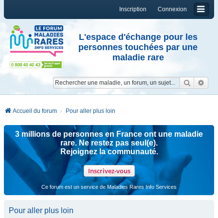
Inscription
Connexion
L'espace d'échange pour les
personnes touchées par une
maladie rare
Reche
Re
Accueil du forum
Pour aller plus loin
3 millions de personnes en France ont une maladie
rare. Ne restez pas seul(e).
Rejoignez la communauté.
Inscrivez-vous
Ce forum est un service de Maladies Rares Info Services
Pour aller plus loin