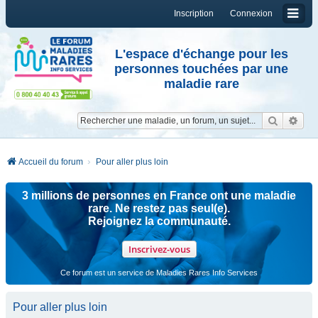
Inscription
Connexion
L'espace d'échange pour les
personnes touchées par une
maladie rare
Reche
Re
Accueil du forum
Pour aller plus loin
3 millions de personnes en France ont une maladie
rare. Ne restez pas seul(e).
Rejoignez la communauté.
Inscrivez-vous
Ce forum est un service de Maladies Rares Info Services
Pour aller plus loin