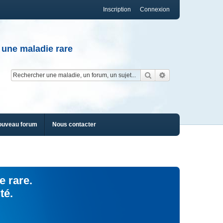
Inscription
Connexion
 une maladie rare
Rechercher
Recherche av
ouveau forum
Nous contacter
e rare.
té.