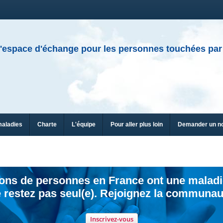
'espace d'échange pour les personnes touchées par
maladies
Charte
L'équipe
Pour aller plus loin
Demander un n
ions de personnes en France ont une maladi
 restez pas seul(e). Rejoignez la communau
Inscrivez-vous