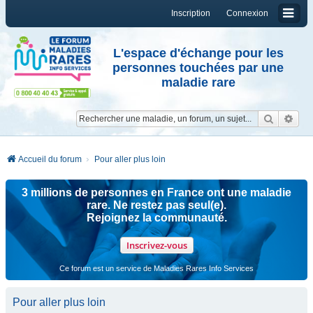
Inscription
Connexion
L'espace d'échange pour les
personnes touchées par une
maladie rare
Reche
Re
Accueil du forum
Pour aller plus loin
3 millions de personnes en France ont une maladie
rare. Ne restez pas seul(e).
Rejoignez la communauté.
Inscrivez-vous
Ce forum est un service de Maladies Rares Info Services
Pour aller plus loin