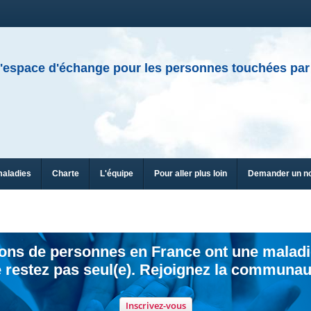
'espace d'échange pour les personnes touchées par
maladies
Charte
L'équipe
Pour aller plus loin
Demander un n
ions de personnes en France ont une maladi
 restez pas seul(e). Rejoignez la communau
Inscrivez-vous