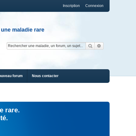
Inscription
Connexion
 une maladie rare
Rechercher
Recherche av
ouveau forum
Nous contacter
e rare.
té.