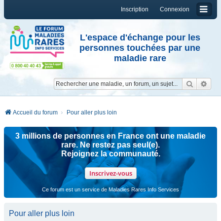
Inscription
Connexion
L'espace d'échange pour les
personnes touchées par une
maladie rare
Reche
Re
Accueil du forum
Pour aller plus loin
3 millions de personnes en France ont une maladie
rare. Ne restez pas seul(e).
Rejoignez la communauté.
Inscrivez-vous
Ce forum est un service de Maladies Rares Info Services
Pour aller plus loin