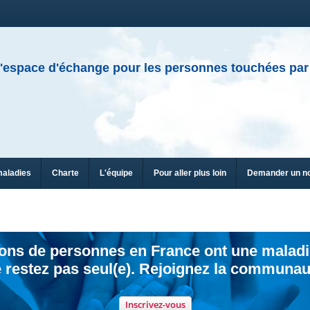
'espace d'échange pour les personnes touchées par
maladies
Charte
L'équipe
Pour aller plus loin
Demander un n
ions de personnes en France ont une maladi
 restez pas seul(e). Rejoignez la communau
Inscrivez-vous