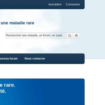
Inscription
Connexion
 une maladie rare
Rechercher
Recherche av
ouveau forum
Nous contacter
e rare.
té.