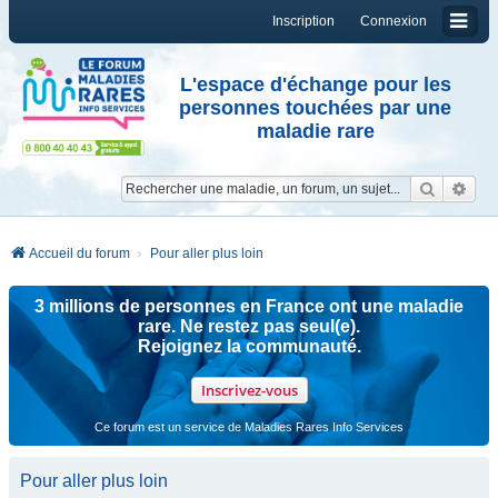
Inscription
Connexion
L'espace d'échange pour les
personnes touchées par une
maladie rare
Reche
Re
Accueil du forum
Pour aller plus loin
3 millions de personnes en France ont une maladie
rare. Ne restez pas seul(e).
Rejoignez la communauté.
Inscrivez-vous
Ce forum est un service de Maladies Rares Info Services
Pour aller plus loin