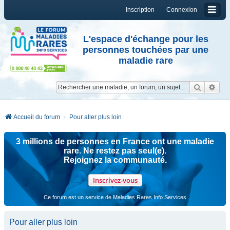
Inscription
Connexion
L'espace d'échange pour les
personnes touchées par une
maladie rare
Reche
Re
Accueil du forum
Pour aller plus loin
3 millions de personnes en France ont une maladie
rare. Ne restez pas seul(e).
Rejoignez la communauté.
Inscrivez-vous
Ce forum est un service de Maladies Rares Info Services
Pour aller plus loin