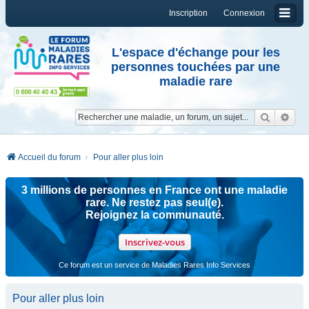
Inscription
Connexion
L'espace d'échange pour les
personnes touchées par une
maladie rare
Reche
Re
Accueil du forum
Pour aller plus loin
3 millions de personnes en France ont une maladie
rare. Ne restez pas seul(e).
Rejoignez la communauté.
Inscrivez-vous
Ce forum est un service de Maladies Rares Info Services
Pour aller plus loin