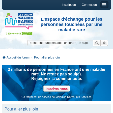
Inscription
Connexion
L'espace d'échange pour les
personnes touchées par une
maladie rare
Reche
Re
Accueil du forum
Pour aller plus loin
3 millions de personnes en France ont une maladie
rare. Ne restez pas seul(e).
Rejoignez la communauté.
Inscrivez-vous
Ce forum est un service de Maladies Rares Info Services
Pour aller plus loin