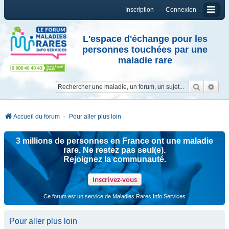
Inscription
Connexion
L'espace d'échange pour les
personnes touchées par une
maladie rare
Reche
Re
Accueil du forum
Pour aller plus loin
3 millions de personnes en France ont une maladie
rare. Ne restez pas seul(e).
Rejoignez la communauté.
Inscrivez-vous
Ce forum est un service de Maladies Rares Info Services
Pour aller plus loin