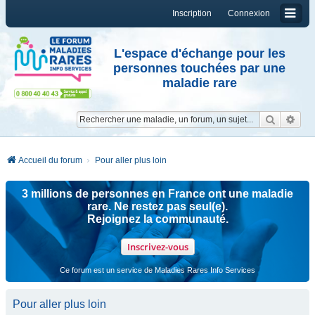
Inscription
Connexion
L'espace d'échange pour les
personnes touchées par une
maladie rare
Reche
Re
Accueil du forum
Pour aller plus loin
3 millions de personnes en France ont une maladie
rare. Ne restez pas seul(e).
Rejoignez la communauté.
Inscrivez-vous
Ce forum est un service de Maladies Rares Info Services
Pour aller plus loin