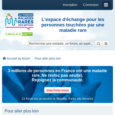
Inscription
Connexion
L'espace d'échange pour les
personnes touchées par une
maladie rare
Reche
Re
Accueil du forum
Pour aller plus loin
3 millions de personnes en France ont une maladie
rare. Ne restez pas seul(e).
Rejoignez la communauté.
Inscrivez-vous
Ce forum est un service de Maladies Rares Info Services
Pour aller plus loin