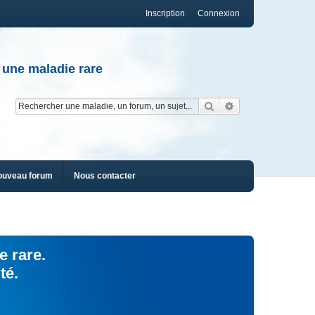
Inscription
Connexion
 une maladie rare
Rechercher
Recherche av
ouveau forum
Nous contacter
e rare.
té.