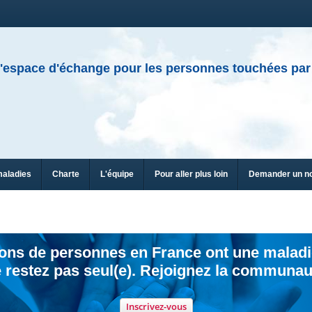
'espace d'échange pour les personnes touchées par
maladies
Charte
L'équipe
Pour aller plus loin
Demander un n
ions de personnes en France ont une maladi
 restez pas seul(e). Rejoignez la communau
Inscrivez-vous