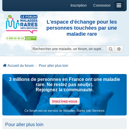
Inscription
Connexion
L'espace d'échange pour les
personnes touchées par une
maladie rare
Reche
Re
Accueil du forum
Pour aller plus loin
3 millions de personnes en France ont une maladie
rare. Ne restez pas seul(e).
Rejoignez la communauté.
Inscrivez-vous
Ce forum est un service de Maladies Rares Info Services
Pour aller plus loin