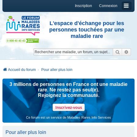
Inscription
Connexion
L'espace d'échange pour les
personnes touchées par une
maladie rare
Reche
Re
Accueil du forum
Pour aller plus loin
3 millions de personnes en France ont une maladie
rare. Ne restez pas seul(e).
Rejoignez la communauté.
Inscrivez-vous
Ce forum est un service de Maladies Rares Info Services
Pour aller plus loin