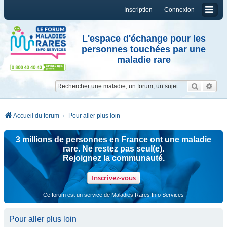
Inscription
Connexion
L'espace d'échange pour les
personnes touchées par une
maladie rare
Reche
Re
Accueil du forum
Pour aller plus loin
3 millions de personnes en France ont une maladie
rare. Ne restez pas seul(e).
Rejoignez la communauté.
Inscrivez-vous
Ce forum est un service de Maladies Rares Info Services
Pour aller plus loin