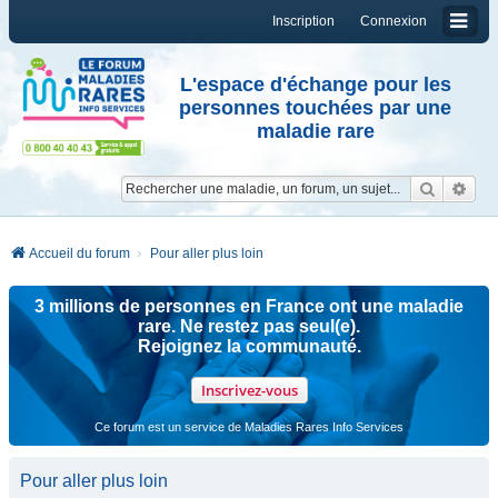
Inscription
Connexion
L'espace d'échange pour les
personnes touchées par une
maladie rare
Reche
Re
Accueil du forum
Pour aller plus loin
3 millions de personnes en France ont une maladie
rare. Ne restez pas seul(e).
Rejoignez la communauté.
Inscrivez-vous
Ce forum est un service de Maladies Rares Info Services
Pour aller plus loin