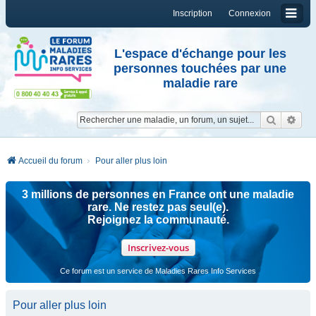
Inscription
Connexion
L'espace d'échange pour les
personnes touchées par une
maladie rare
Reche
Re
Accueil du forum
Pour aller plus loin
3 millions de personnes en France ont une maladie
rare. Ne restez pas seul(e).
Rejoignez la communauté.
Inscrivez-vous
Ce forum est un service de Maladies Rares Info Services
Pour aller plus loin