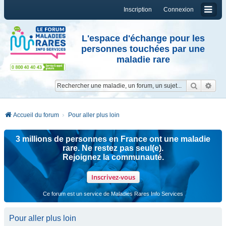
Inscription
Connexion
L'espace d'échange pour les
personnes touchées par une
maladie rare
Reche
Re
Accueil du forum
Pour aller plus loin
3 millions de personnes en France ont une maladie
rare. Ne restez pas seul(e).
Rejoignez la communauté.
Inscrivez-vous
Ce forum est un service de Maladies Rares Info Services
Pour aller plus loin