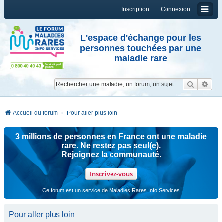
Inscription
Connexion
L'espace d'échange pour les
personnes touchées par une
maladie rare
Reche
Re
Accueil du forum
Pour aller plus loin
3 millions de personnes en France ont une maladie
rare. Ne restez pas seul(e).
Rejoignez la communauté.
Inscrivez-vous
Ce forum est un service de Maladies Rares Info Services
Pour aller plus loin