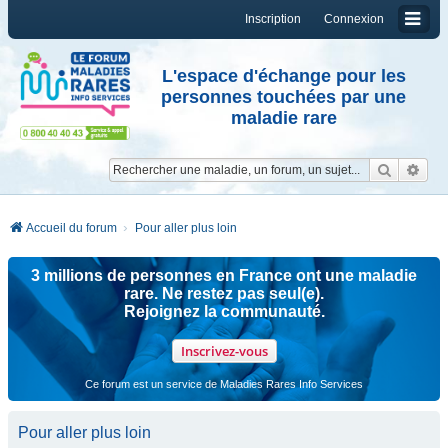
Inscription
Connexion
L'espace d'échange pour les
personnes touchées par une
maladie rare
Reche
Re
Accueil du forum
Pour aller plus loin
3 millions de personnes en France ont une maladie
rare. Ne restez pas seul(e).
Rejoignez la communauté.
Inscrivez-vous
Ce forum est un service de Maladies Rares Info Services
Pour aller plus loin