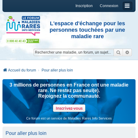
Inscription
Connexion
L'espace d'échange pour les
personnes touchées par une
maladie rare
Reche
Re
Accueil du forum
Pour aller plus loin
3 millions de personnes en France ont une maladie
rare. Ne restez pas seul(e).
Rejoignez la communauté.
Inscrivez-vous
Ce forum est un service de Maladies Rares Info Services
Pour aller plus loin