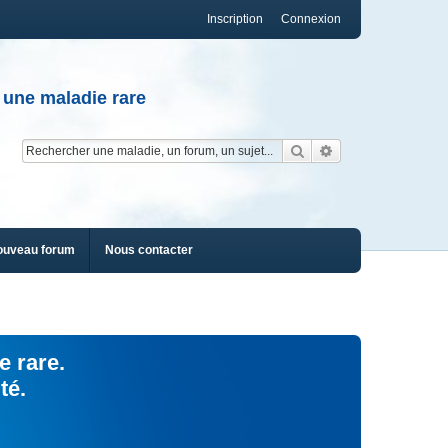
Inscription
Connexion
 une maladie rare
Rechercher
Recherche av
ouveau forum
Nous contacter
e rare.
té.