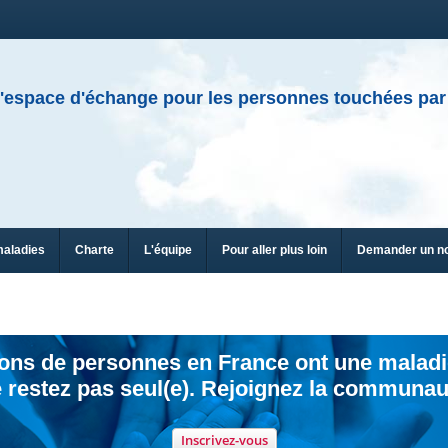
'espace d'échange pour les personnes touchées par
maladies
Charte
L'équipe
Pour aller plus loin
Demander un n
ions de personnes en France ont une maladi
 restez pas seul(e). Rejoignez la communau
Inscrivez-vous